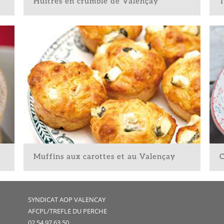
Huîtres en crumble de Valençay
Tom
Muffins aux carottes et au Valençay
Che
SYNDICAT AOP VALENCAY
AFCPL/TREFLE DU PERCHE
02.54.97.63.50