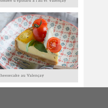
bée d'épinard à l'ail et Valençay
esecake au Valençay