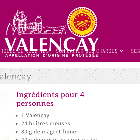
IDÉES DE RECETTES
SON CAHIER DES CHARGES
SES
Valençay
Ingrédients pour 4
personnes
1 Valençay
24 huîtres creuses
80 g de magret fumé
40 g de noisettes concassées