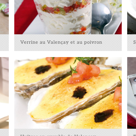
Verrine au Valençay et au poivron
Sal